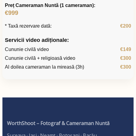
Preț Cameraman Nuntă (1 cameraman):
€999
* Taxă rezervare dată:
€200
Servicii video adiționale:
Cununie civilă video
€149
Cununie civilă + religioasă video
€300
Al doilea cameraman la mireasă (3h)
€300
WorthShoot – Fotograf & Cameraman Nuntă
Suceava · Iași · Neamț · Botoșani · Bacău