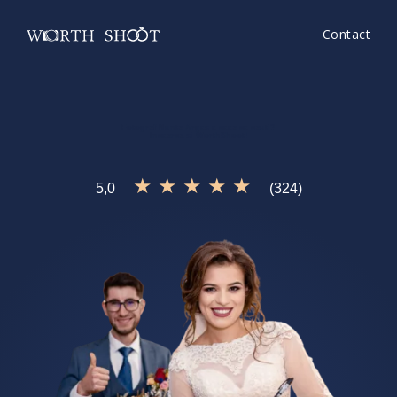
Contact
Fotograf Nunta Arges
e ceea ce cauti?
Incearca si
WorthShoot!
★ ★ ★ ★ ★
5,0
(324)