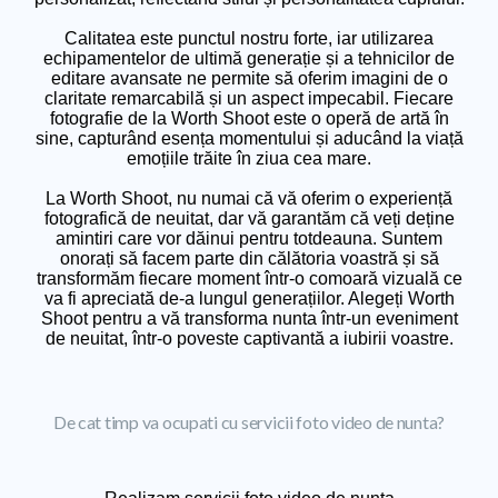
Calitatea este punctul nostru forte, iar utilizarea
echipamentelor de ultimă generație și a tehnicilor de
editare avansate ne permite să oferim imagini de o
claritate remarcabilă și un aspect impecabil. Fiecare
fotografie de la Worth Shoot este o operă de artă în
sine, capturând esența momentului și aducând la viață
emoțiile trăite în ziua cea mare.
La Worth Shoot, nu numai că vă oferim o experiență
fotografică de neuitat, dar vă garantăm că veți deține
amintiri care vor dăinui pentru totdeauna. Suntem
onorați să facem parte din călătoria voastră și să
transformăm fiecare moment într-o comoară vizuală ce
va fi apreciată de-a lungul generațiilor. Alegeți Worth
Shoot pentru a vă transforma nunta într-un eveniment
de neuitat, într-o poveste captivantă a iubirii voastre.
De cat timp va ocupati cu servicii foto video de nunta?