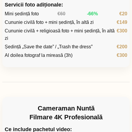
Servicii foto adiționale:
Mini ședință foto
€60
-66%
€20
Cununie civilă foto + mini ședință, în altă zi
€149
Cununie civilă + religioasă foto + mini ședință, în altă
€300
zi
Ședință „Save the date” / „Trash the dress”
€200
Al doilea fotograf la mireasă (3h)
€300
Cameraman Nuntă
Filmare 4K Profesională
Ce include pachetul video: