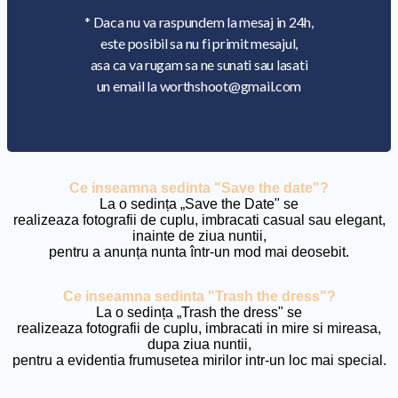
* Daca nu va raspundem la mesaj in 24h,
este posibil sa nu fi primit mesajul,
asa ca va rugam sa ne sunati sau lasati
un email la worthshoot@gmail.com
Ce inseamna sedinta "Save the date"?
La o sedința „Save the Date" se
realizeaza fotografii de cuplu, imbracati casual sau elegant,
inainte de ziua nuntii,
pentru a anunța nunta într-un mod mai deosebit.
Ce inseamna sedinta "Trash the dress"?
La o sedința „Trash the dress" se
realizeaza fotografii de cuplu, imbracati in mire si mireasa,
dupa ziua nuntii,
pentru a evidentia frumusetea mirilor intr-un loc mai special.