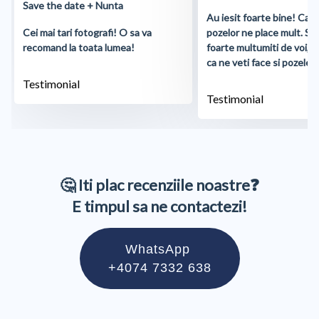
Save the date + Nunta
Au iesit foarte bine! Cali
Cei mai tari fotografi! O sa va
pozelor ne place mult. S
recomand la toata lumea!
foarte multumiti de voi, 
ca ne veti face si pozele d
Testimonial
Testimonial
🤔 Iti plac recenziile noastre❓
E timpul sa ne contactezi!
WhatsApp
+4074 7332 638