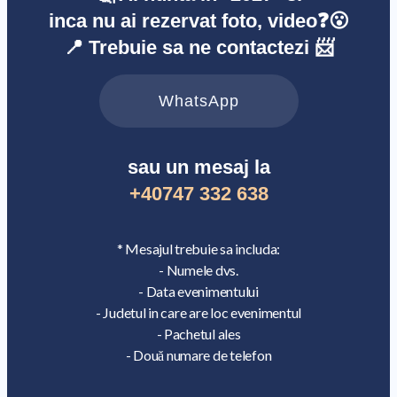
inca nu ai rezervat foto, video❓😮
📍 Trebuie sa ne contactezi 📨
WhatsApp
sau un mesaj la
+40747 332 638
* Mesajul trebuie sa includa:
- Numele dvs.
- Data evenimentului
- Judetul in care are loc evenimentul
- Pachetul ales
- Două numare de telefon