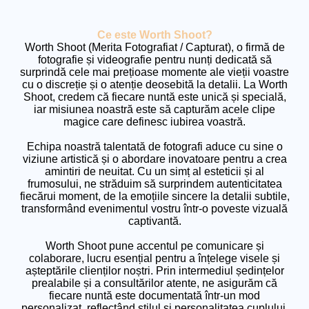
Ce este Worth Shoot?
Worth Shoot (Merita Fotografiat / Capturat), o firmă de
fotografie și videografie pentru nunți dedicată să
surprindă cele mai prețioase momente ale vieții voastre
cu o discreție și o atenție deosebită la detalii. La Worth
Shoot, credem că fiecare nuntă este unică și specială,
iar misiunea noastră este să capturăm acele clipe
magice care definesc iubirea voastră.
Echipa noastră talentată de fotografi aduce cu sine o
viziune artistică și o abordare inovatoare pentru a crea
amintiri de neuitat. Cu un simț al esteticii și al
frumosului, ne străduim să surprindem autenticitatea
fiecărui moment, de la emoțiile sincere la detalii subtile,
transformând evenimentul vostru într-o poveste vizuală
captivantă.
Worth Shoot pune accentul pe comunicare și
colaborare, lucru esențial pentru a înțelege visele și
așteptările clienților noștri. Prin intermediul ședințelor
prealabile și a consultărilor atente, ne asigurăm că
fiecare nuntă este documentată într-un mod
personalizat, reflectând stilul și personalitatea cuplului.