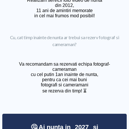
Realizam servicii foto video de nunta
din 2012,
11 ani de amintiri memorate
in cel mai frumos mod posibil!
Cu, cat timp inainte de nunta ar trebui sa rezerv fotograf si
cameraman?
Va recomandam sa rezervati echipa fotograf-
cameraman
cu cel putin 1an inainte de nunta,
pentru ca cei mai buni
fotografi si cameramani
se rezerva din timp! ⏳
🤔 Ai nunta in
2027
si