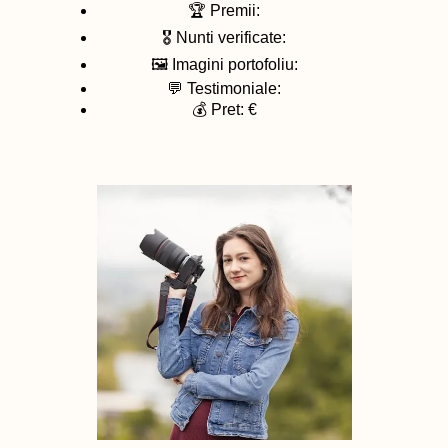
🏆 Premii:
🎖️ Nunti verificate:
🖼️ Imagini portofoliu:
💬 Testimoniale:
💰 Pret: €