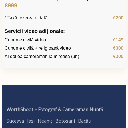
€999
* Taxă rezervare dată:
€200
Servicii video adiționale:
Cununie civilă video
€149
Cununie civilă + religioasă video
€300
Al doilea cameraman la mireasă (3h)
€300
WorthShoot – Fotograf & Cameraman Nuntă
Suceava · Iași · Neamț · Botoșani · Bacău