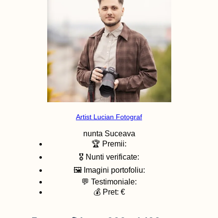
Artist Lucian Fotograf
nunta
Suceava
🏆 Premii:
🎖️ Nunti verificate:
🖼️ Imagini portofoliu:
💬 Testimoniale:
💰 Pret: €