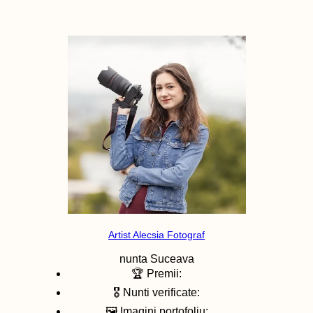
Artist Alecsia Fotograf
nunta
Suceava
🏆 Premii:
🎖️ Nunti verificate:
🖼️ Imagini portofoliu: