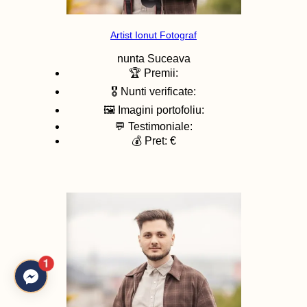
Artist Ionut Fotograf
nunta
Suceava
🏆 Premii:
🎖️ Nunti verificate:
🖼️ Imagini portofoliu:
💬 Testimoniale:
💰 Pret: €