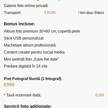
Galerie foto online privată
Transport:
3 RON
/ km dus–întors
Bonus incluse:
Album foto premium 30×60 cm, copertă piele
Stick USB personalizat
Machetare album profesională
Content creator pentru social media
Mini ședință foto „Save the date”
Predare digitală în 14 zile
Preț Fotograf Nuntă (1 fotograf):
€999
* Taxă rezervare dată:
€200
Servicii foto adiționale: