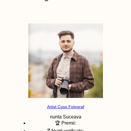
Artist Coso Fotograf
nunta
Suceava
🏆 Premii:
🎖️ Nunti verificate: