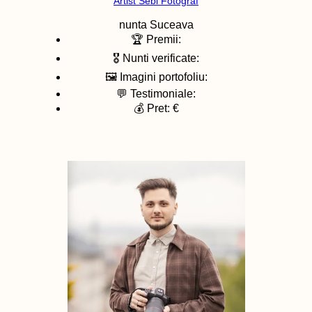
Artist Sebi Fotograf
nunta
Suceava
🏆 Premii:
🎖️ Nunti verificate:
🖼️ Imagini portofoliu:
💬 Testimoniale:
💰 Pret: €