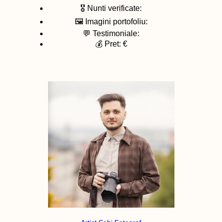
🎖️ Nunti verificate:
🖼️ Imagini portofoliu:
💬 Testimoniale:
💰 Pret: €