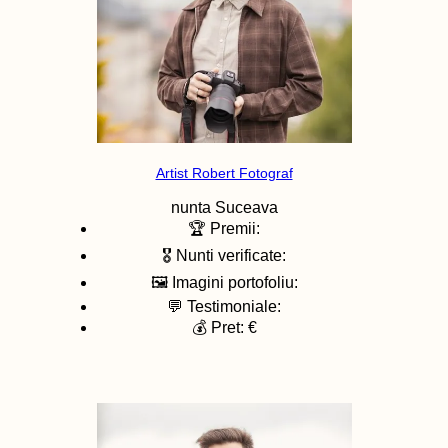
Artist Robert Fotograf
nunta
Suceava
🏆 Premii:
🎖️ Nunti verificate:
🖼️ Imagini portofoliu:
💬 Testimoniale:
💰 Pret: €