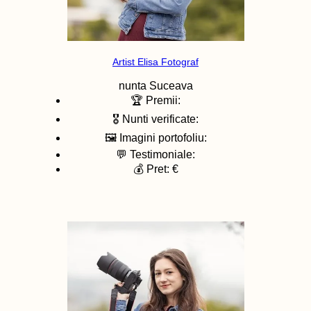
Artist Elisa Fotograf
nunta
Suceava
🏆 Premii:
🎖️ Nunti verificate:
🖼️ Imagini portofoliu:
💬 Testimoniale:
💰 Pret: €