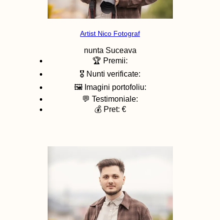
Artist Nico Fotograf
nunta
Suceava
🏆 Premii:
🎖️ Nunti verificate:
🖼️ Imagini portofoliu:
💬 Testimoniale:
💰 Pret: €