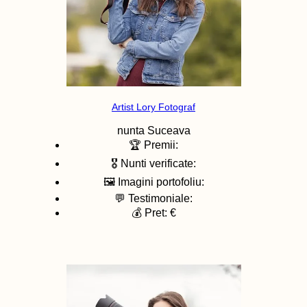
Artist Lory Fotograf
nunta
Suceava
🏆 Premii:
🎖️ Nunti verificate:
🖼️ Imagini portofoliu:
💬 Testimoniale:
💰 Pret: €