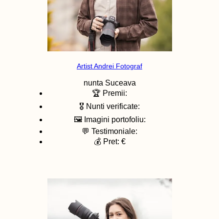
Artist Andrei Fotograf
nunta
Suceava
🏆 Premii:
🎖️ Nunti verificate:
🖼️ Imagini portofoliu:
💬 Testimoniale:
💰 Pret: €