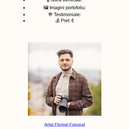
🖼️ Imagini portofoliu:
💬 Testimoniale:
💰 Pret: €
Artist Florinel Fotograf