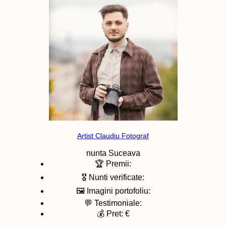
Artist Claudiu Fotograf
nunta
Suceava
🏆 Premii:
🎖️ Nunti verificate:
🖼️ Imagini portofoliu:
💬 Testimoniale:
💰 Pret: €