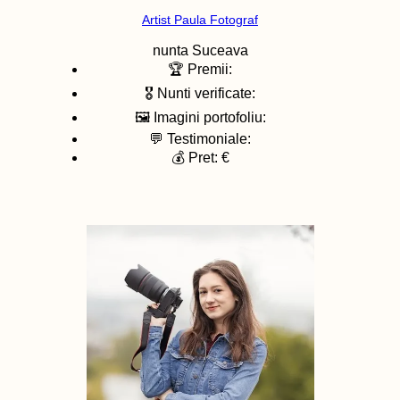
Artist Paula Fotograf
nunta
Suceava
🏆 Premii:
🎖️ Nunti verificate:
🖼️ Imagini portofoliu:
💬 Testimoniale:
💰 Pret: €