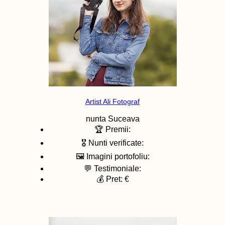
Artist Ali Fotograf
nunta
Suceava
🏆 Premii:
🎖️ Nunti verificate:
🖼️ Imagini portofoliu:
💬 Testimoniale:
💰 Pret: €