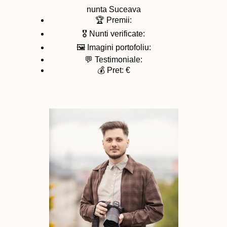
nunta
Suceava
🏆 Premii:
🎖️ Nunti verificate:
🖼️ Imagini portofoliu:
💬 Testimoniale:
💰 Pret: €