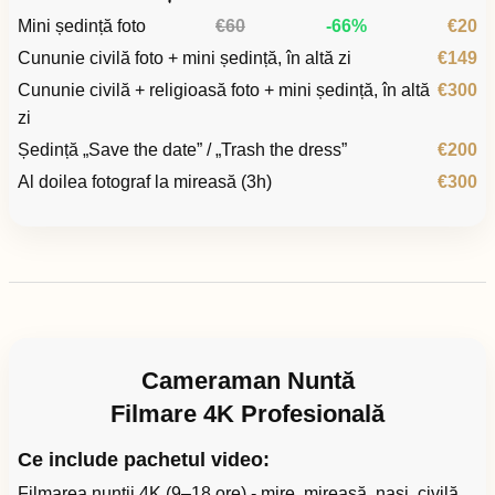
Mini ședință foto
€60
-66%
€20
Cununie civilă foto + mini ședință, în altă zi
€149
Cununie civilă + religioasă foto + mini ședință, în altă
€300
zi
Ședință „Save the date” / „Trash the dress”
€200
Al doilea fotograf la mireasă (3h)
€300
Cameraman Nuntă
Filmare 4K Profesională
Ce include pachetul video:
Filmarea nunții 4K (9–18 ore) - mire, mireasă, nași, civilă,