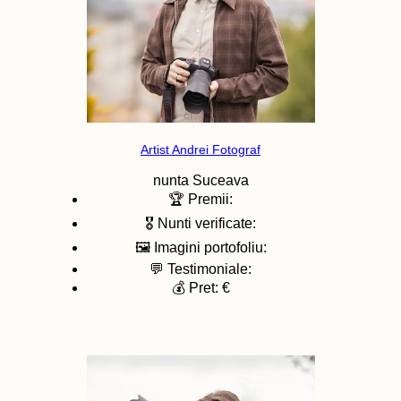
Artist Andrei Fotograf
nunta
Suceava
🏆 Premii:
🎖️ Nunti verificate:
🖼️ Imagini portofoliu:
💬 Testimoniale:
💰 Pret: €