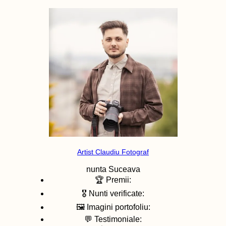
Artist Claudiu Fotograf
nunta
Suceava
🏆 Premii:
🎖️ Nunti verificate:
🖼️ Imagini portofoliu:
💬 Testimoniale: