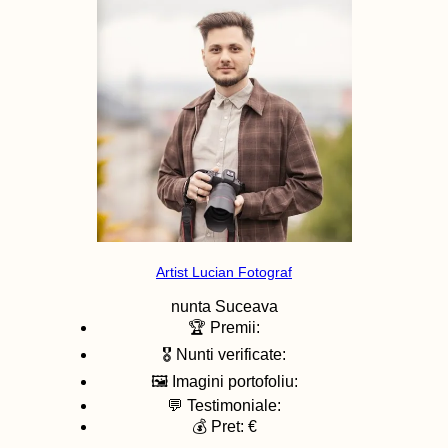
Artist Lucian Fotograf
nunta
Suceava
🏆 Premii:
🎖️ Nunti verificate:
🖼️ Imagini portofoliu:
💬 Testimoniale:
💰 Pret: €