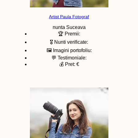
Artist Paula Fotograf
nunta
Suceava
🏆 Premii:
🎖️ Nunti verificate:
🖼️ Imagini portofoliu:
💬 Testimoniale:
💰 Pret: €