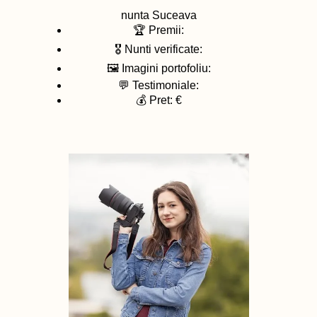
nunta
Suceava
🏆 Premii:
🎖️ Nunti verificate:
🖼️ Imagini portofoliu:
💬 Testimoniale:
💰 Pret: €