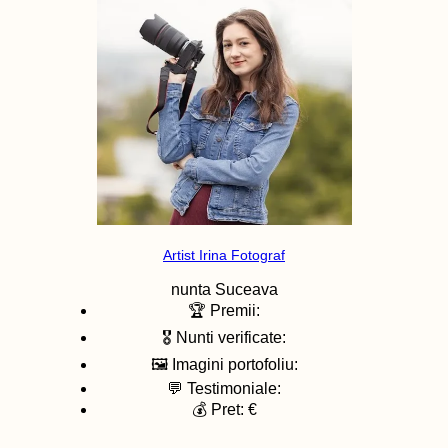
Artist Irina Fotograf
nunta
Suceava
🏆 Premii:
🎖️ Nunti verificate:
🖼️ Imagini portofoliu:
💬 Testimoniale:
💰 Pret: €