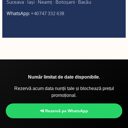
Suceava · Iași · Neamț · Botoșani · Bacău
WhatsApp:
+40747 332 638
Număr limitat de date disponibile.
Rezervă acum data nunții tale și blochează prețul
promoțional.
📲 Rezervă pe WhatsApp