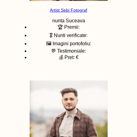
Artist Sebi Fotograf
nunta
Suceava
🏆 Premii:
🎖️ Nunti verificate:
🖼️ Imagini portofoliu:
💬 Testimoniale:
💰 Pret: €