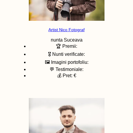
Artist Nico Fotograf
nunta
Suceava
🏆 Premii:
🎖️ Nunti verificate:
🖼️ Imagini portofoliu:
💬 Testimoniale:
💰 Pret: €