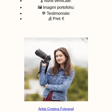
🎖️ Nunti verificate:
🖼️ Imagini portofoliu:
💬 Testimoniale:
💰 Pret: €
Artist Cristina Fotograf