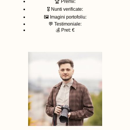
🏆 Premii:
🎖️ Nunti verificate:
🖼️ Imagini portofoliu:
💬 Testimoniale:
💰 Pret: €