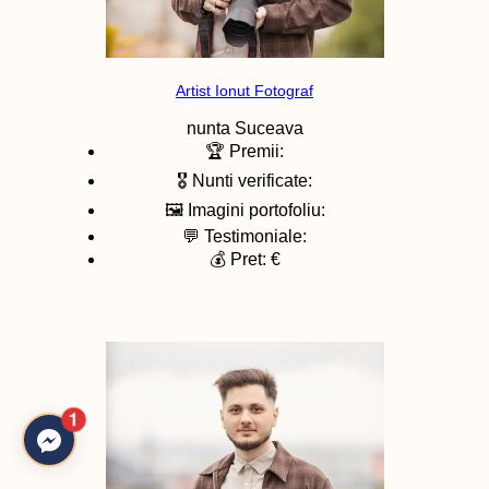
Artist Ionut Fotograf
nunta
Suceava
🏆 Premii:
🎖️ Nunti verificate:
🖼️ Imagini portofoliu:
💬 Testimoniale:
💰 Pret: €