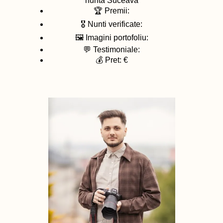
nunta
Suceava
🏆 Premii:
🎖️ Nunti verificate:
🖼️ Imagini portofoliu:
💬 Testimoniale:
💰 Pret: €