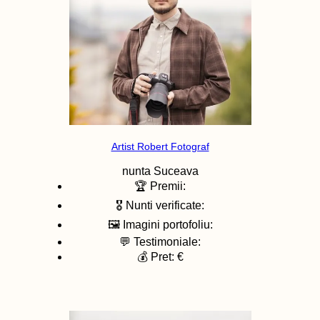
Artist Robert Fotograf
nunta
Suceava
🏆 Premii:
🎖️ Nunti verificate:
🖼️ Imagini portofoliu:
💬 Testimoniale:
💰 Pret: €