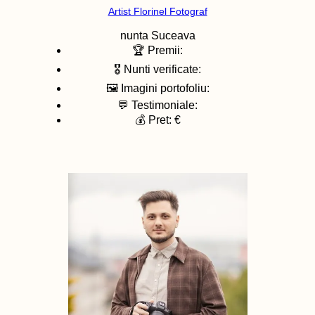
Artist Florinel Fotograf
nunta
Suceava
🏆 Premii:
🎖️ Nunti verificate:
🖼️ Imagini portofoliu:
💬 Testimoniale:
💰 Pret: €