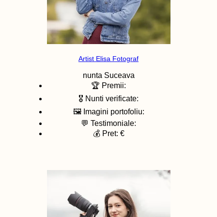
Artist Elisa Fotograf
nunta
Suceava
🏆 Premii:
🎖️ Nunti verificate:
🖼️ Imagini portofoliu:
💬 Testimoniale:
💰 Pret: €