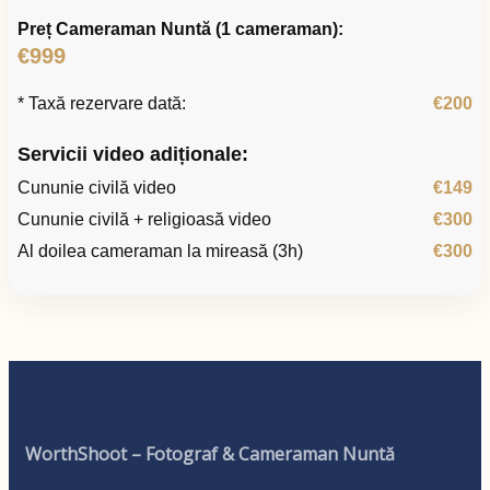
Preț Cameraman Nuntă (1 cameraman):
€999
* Taxă rezervare dată:
€200
Servicii video adiționale:
Cununie civilă video
€149
Cununie civilă + religioasă video
€300
Al doilea cameraman la mireasă (3h)
€300
WorthShoot – Fotograf & Cameraman Nuntă