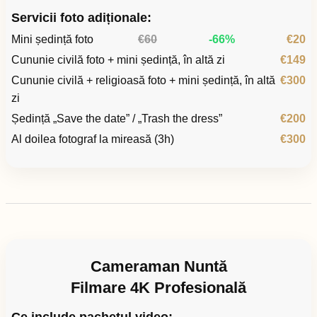
Servicii foto adiționale:
Mini ședință foto
€60
-66%
€20
Cununie civilă foto + mini ședință, în altă zi
€149
Cununie civilă + religioasă foto + mini ședință, în altă
€300
zi
Ședință „Save the date” / „Trash the dress”
€200
Al doilea fotograf la mireasă (3h)
€300
Cameraman Nuntă
Filmare 4K Profesională