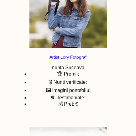
Artist Lory Fotograf
nunta
Suceava
🏆 Premii:
🎖️ Nunti verificate:
🖼️ Imagini portofoliu:
💬 Testimoniale:
💰 Pret: €