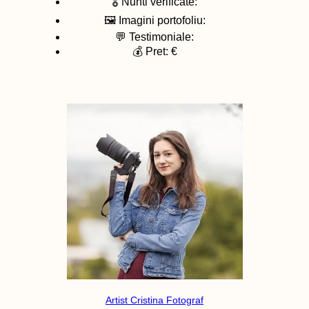
🎖️ Nunti verificate:
🖼️ Imagini portofoliu:
💬 Testimoniale:
💰 Pret: €
Artist Cristina Fotograf