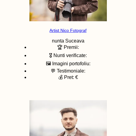
Artist Nico Fotograf
nunta
Suceava
🏆 Premii:
🎖️ Nunti verificate:
🖼️ Imagini portofoliu:
💬 Testimoniale:
💰 Pret: €