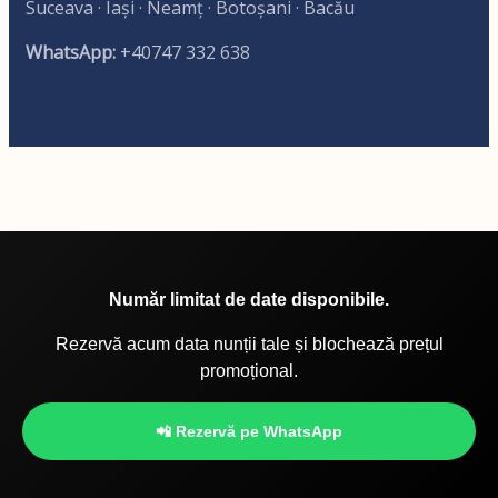
Suceava · Iași · Neamț · Botoșani · Bacău
WhatsApp:
+40747 332 638
Număr limitat de date disponibile.
Rezervă acum data nunții tale și blochează prețul
promoțional.
📲 Rezervă pe WhatsApp