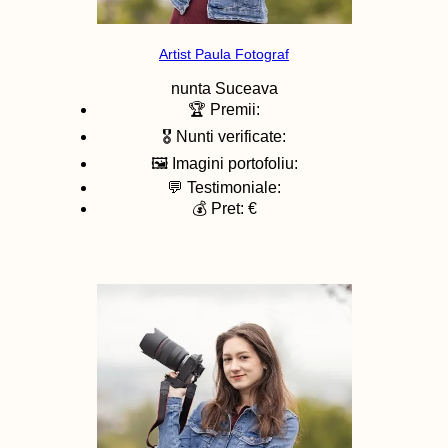
Artist Paula Fotograf
nunta
Suceava
🏆 Premii:
🎖️ Nunti verificate:
🖼️ Imagini portofoliu:
💬 Testimoniale:
💰 Pret: €