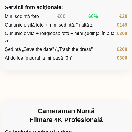
Servicii foto adiționale:
Mini ședință foto
€60
-66%
€20
Cununie civilă foto + mini ședință, în altă zi
€149
Cununie civilă + religioasă foto + mini ședință, în altă
€300
zi
Ședință „Save the date” / „Trash the dress”
€200
Al doilea fotograf la mireasă (3h)
€300
Cameraman Nuntă
Filmare 4K Profesională