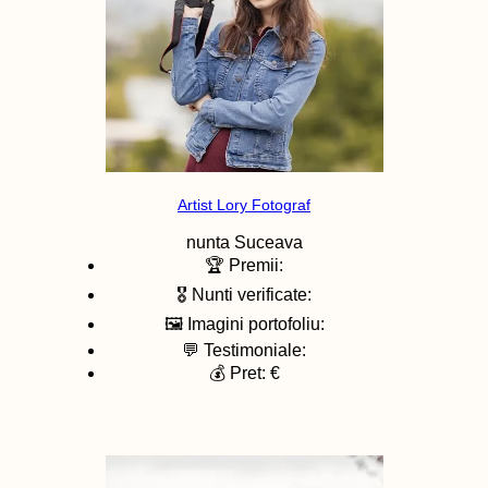
Artist Lory Fotograf
nunta
Suceava
🏆 Premii:
🎖️ Nunti verificate:
🖼️ Imagini portofoliu:
💬 Testimoniale:
💰 Pret: €