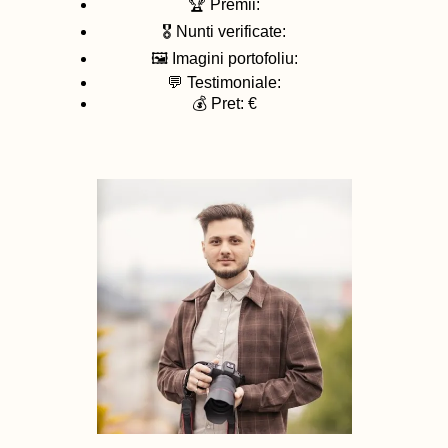
🏆 Premii:
🎖️ Nunti verificate:
🖼️ Imagini portofoliu:
💬 Testimoniale:
💰 Pret: €