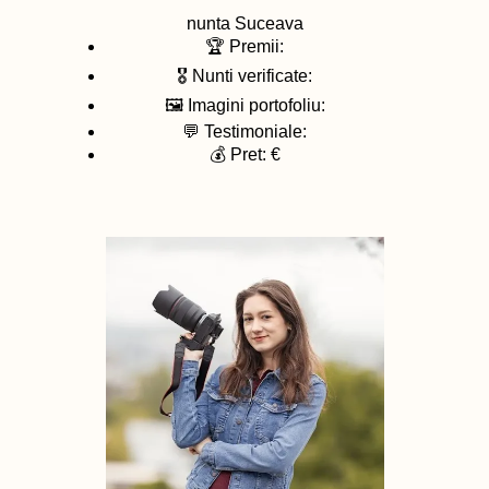
nunta
Suceava
🏆 Premii:
🎖️ Nunti verificate:
🖼️ Imagini portofoliu:
💬 Testimoniale:
💰 Pret: €