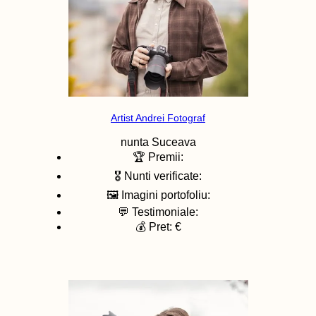
Artist Andrei Fotograf
nunta
Suceava
🏆 Premii:
🎖️ Nunti verificate:
🖼️ Imagini portofoliu:
💬 Testimoniale:
💰 Pret: €