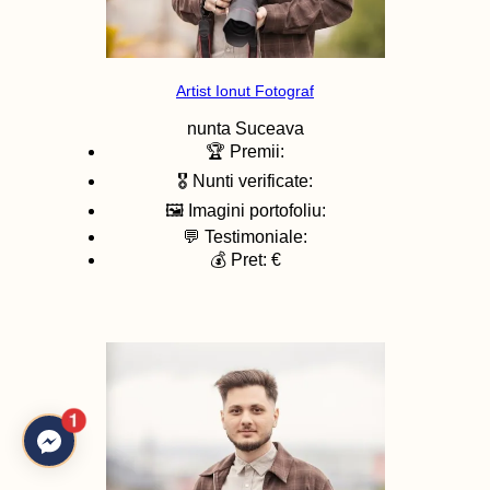
Artist Ionut Fotograf
nunta
Suceava
🏆 Premii:
🎖️ Nunti verificate:
🖼️ Imagini portofoliu:
💬 Testimoniale:
💰 Pret: €