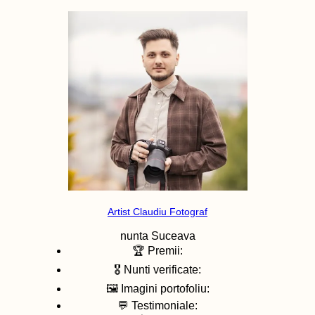
Artist Claudiu Fotograf
nunta
Suceava
🏆 Premii:
🎖️ Nunti verificate:
🖼️ Imagini portofoliu:
💬 Testimoniale: