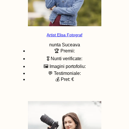
Artist Elisa Fotograf
nunta
Suceava
🏆 Premii:
🎖️ Nunti verificate:
🖼️ Imagini portofoliu:
💬 Testimoniale:
💰 Pret: €