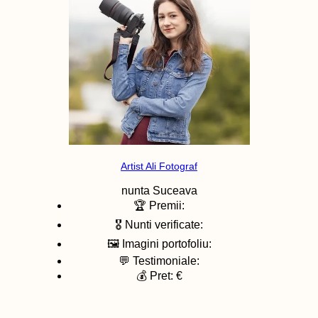
Artist Ali Fotograf
nunta
Suceava
🏆 Premii:
🎖️ Nunti verificate:
🖼️ Imagini portofoliu:
💬 Testimoniale:
💰 Pret: €