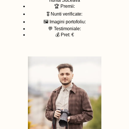
nunta
Suceava
🏆 Premii:
🎖️ Nunti verificate:
🖼️ Imagini portofoliu:
💬 Testimoniale:
💰 Pret: €