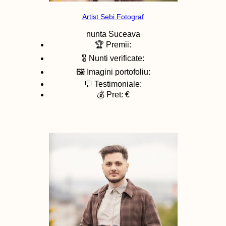
Artist Sebi Fotograf
nunta
Suceava
🏆 Premii:
🎖️ Nunti verificate:
🖼️ Imagini portofoliu:
💬 Testimoniale:
💰 Pret: €