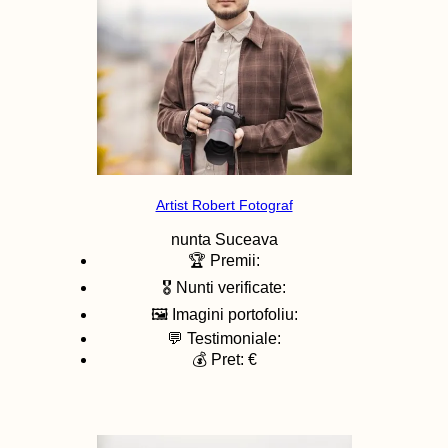
Artist Robert Fotograf
nunta
Suceava
🏆 Premii:
🎖️ Nunti verificate:
🖼️ Imagini portofoliu:
💬 Testimoniale:
💰 Pret: €