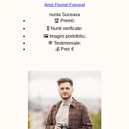
Artist Florinel Fotograf
nunta
Suceava
🏆 Premii:
🎖️ Nunti verificate:
🖼️ Imagini portofoliu:
💬 Testimoniale:
💰 Pret: €