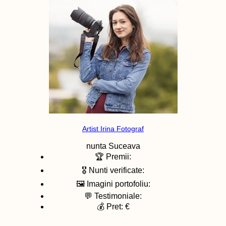
Artist Irina Fotograf
nunta
Suceava
🏆 Premii:
🎖️ Nunti verificate:
🖼️ Imagini portofoliu:
💬 Testimoniale:
💰 Pret: €