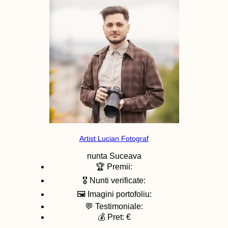
Artist Lucian Fotograf
nunta
Suceava
🏆 Premii:
🎖️ Nunti verificate:
🖼️ Imagini portofoliu:
💬 Testimoniale:
💰 Pret: €