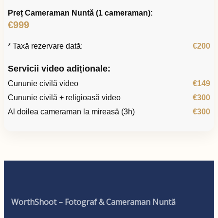
Preț Cameraman Nuntă (1 cameraman):
€999
* Taxă rezervare dată:
€200
Servicii video adiționale:
Cununie civilă video
€149
Cununie civilă + religioasă video
€300
Al doilea cameraman la mireasă (3h)
€300
WorthShoot – Fotograf & Cameraman Nuntă