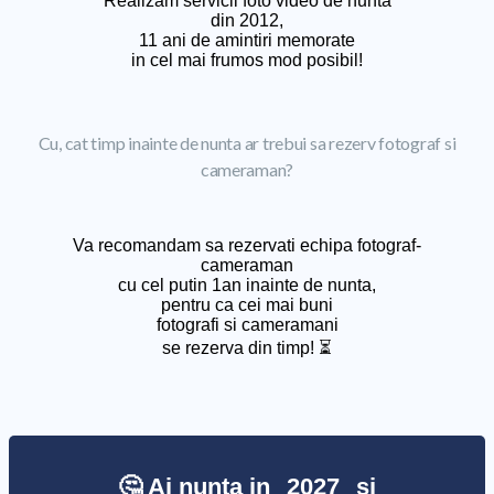
Realizam servicii foto video de nunta
din 2012,
11 ani de amintiri memorate
in cel mai frumos mod posibil!
Cu, cat timp inainte de nunta ar trebui sa rezerv fotograf si
cameraman?
Va recomandam sa rezervati echipa fotograf-
cameraman
cu cel putin 1an inainte de nunta,
pentru ca cei mai buni
fotografi si cameramani
se rezerva din timp! ⏳
🤔 Ai nunta in
2027
si