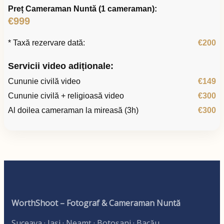
Preț Cameraman Nuntă (1 cameraman):
€999
* Taxă rezervare dată:
€200
Servicii video adiționale:
Cununie civilă video
€149
Cununie civilă + religioasă video
€300
Al doilea cameraman la mireasă (3h)
€300
WorthShoot – Fotograf & Cameraman Nuntă
Suceava · Iași · Neamț · Botoșani · Bacău