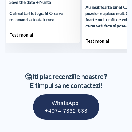
Save the date + Nunta
Au iesit foarte bine! Cali
Cei mai tari fotografi! O sa va
pozelor ne place mult. S
recomand la toata lumea!
foarte multumiti de voi, 
ca ne veti face si pozele d
Testimonial
Testimonial
🤔 Iti plac recenziile noastre❓
E timpul sa ne contactezi!
WhatsApp
+4074 7332 638