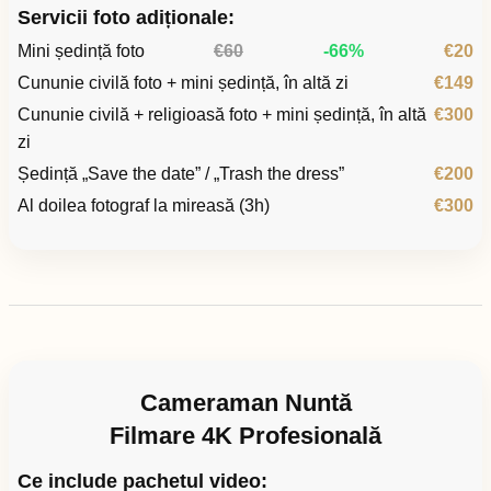
Servicii foto adiționale:
Mini ședință foto
€60
-66%
€20
Cununie civilă foto + mini ședință, în altă zi
€149
Cununie civilă + religioasă foto + mini ședință, în altă
€300
zi
Ședință „Save the date” / „Trash the dress”
€200
Al doilea fotograf la mireasă (3h)
€300
Cameraman Nuntă
Filmare 4K Profesională
Ce include pachetul video: