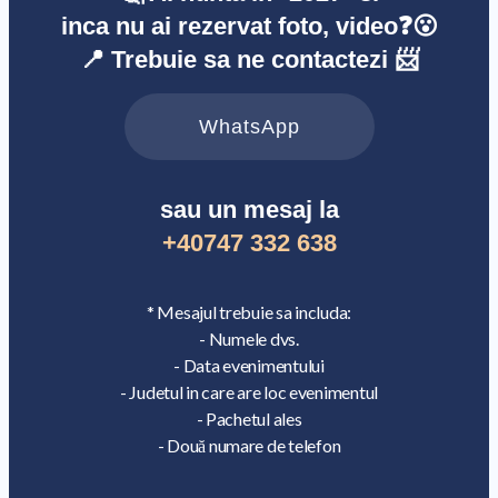
inca nu ai rezervat foto, video❓😮
📍 Trebuie sa ne contactezi 📨
WhatsApp
sau un mesaj la
+40747 332 638
* Mesajul trebuie sa includa:
- Numele dvs.
- Data evenimentului
- Judetul in care are loc evenimentul
- Pachetul ales
- Două numare de telefon