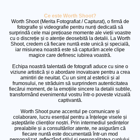
Ce este Worth Shoot?
Worth Shoot (Merita Fotografiat / Capturat), o firmă de
fotografie și videografie pentru nunți dedicată să
surprindă cele mai prețioase momente ale vieții voastre
cu o discreție și o atenție deosebită la detalii. La Worth
Shoot, credem că fiecare nuntă este unică și specială,
iar misiunea noastră este să capturăm acele clipe
magice care definesc iubirea voastră.
Echipa noastră talentată de fotografi aduce cu sine o
viziune artistică și o abordare inovatoare pentru a crea
amintiri de neuitat. Cu un simț al esteticii și al
frumosului, ne străduim să surprindem autenticitatea
fiecărui moment, de la emoțiile sincere la detalii subtile,
transformând evenimentul vostru într-o poveste vizuală
captivantă.
Worth Shoot pune accentul pe comunicare și
colaborare, lucru esențial pentru a înțelege visele și
așteptările clienților noștri. Prin intermediul ședințelor
prealabile și a consultărilor atente, ne asigurăm că
fiecare nuntă este documentată într-un mod
personalizat, reflectând stilul și personalitatea cuplului.