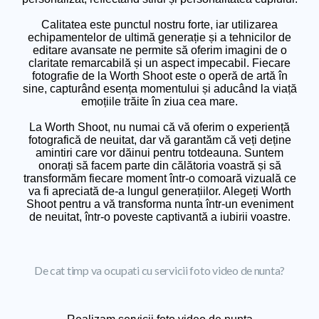
Calitatea este punctul nostru forte, iar utilizarea
echipamentelor de ultimă generație și a tehnicilor de
editare avansate ne permite să oferim imagini de o
claritate remarcabilă și un aspect impecabil. Fiecare
fotografie de la Worth Shoot este o operă de artă în
sine, capturând esența momentului și aducând la viață
emoțiile trăite în ziua cea mare.
La Worth Shoot, nu numai că vă oferim o experiență
fotografică de neuitat, dar vă garantăm că veți deține
amintiri care vor dăinui pentru totdeauna. Suntem
onorați să facem parte din călătoria voastră și să
transformăm fiecare moment într-o comoară vizuală ce
va fi apreciată de-a lungul generațiilor. Alegeți Worth
Shoot pentru a vă transforma nunta într-un eveniment
de neuitat, într-o poveste captivantă a iubirii voastre.
De cat timp va ocupati cu servicii foto video de nunta?