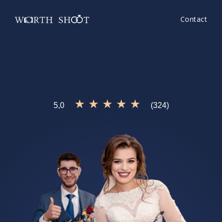
Contact
Fotograf Timis
e ceea ce cauti?
Incearca si
WorthShoot!
★ ★ ★ ★ ★
5,0
(324)