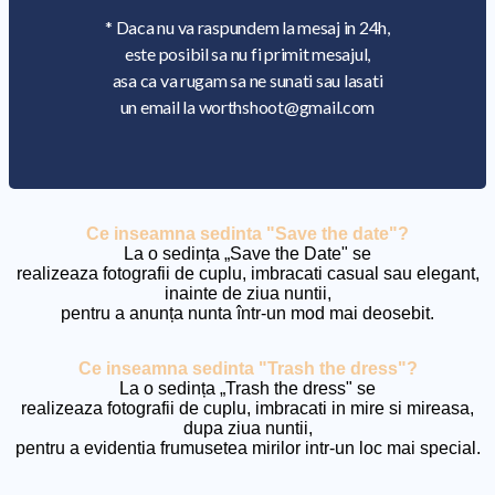
* Daca nu va raspundem la mesaj in 24h,
este posibil sa nu fi primit mesajul,
asa ca va rugam sa ne sunati sau lasati
un email la worthshoot@gmail.com
Ce inseamna sedinta "Save the date"?
La o sedința „Save the Date" se
realizeaza fotografii de cuplu, imbracati casual sau elegant,
inainte de ziua nuntii,
pentru a anunța nunta într-un mod mai deosebit.
Ce inseamna sedinta "Trash the dress"?
La o sedința „Trash the dress" se
realizeaza fotografii de cuplu, imbracati in mire si mireasa,
dupa ziua nuntii,
pentru a evidentia frumusetea mirilor intr-un loc mai special.