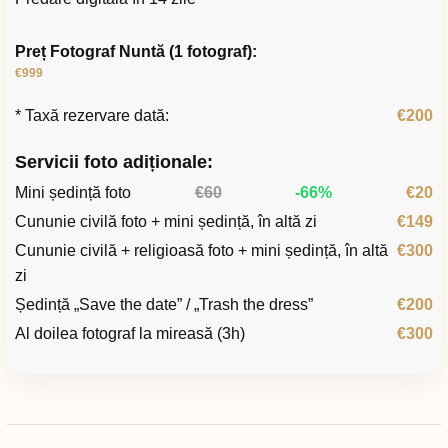
Preț Fotograf Nuntă (1 fotograf):
€999
* Taxă rezervare dată:
€200
Servicii foto adiționale:
Mini ședință foto
€60
-66%
€20
Cununie civilă foto + mini ședință, în altă zi
€149
Cununie civilă + religioasă foto + mini ședință, în altă
€300
zi
Ședință „Save the date” / „Trash the dress”
€200
Al doilea fotograf la mireasă (3h)
€300