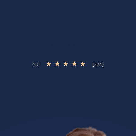
Fotografi Bacau
e ceea ce cauti?
Incearca si
WorthShoot!
★ ★ ★ ★ ★
5,0
(324)