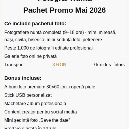
Pachet Promo Mai 2026
Ce include pachetul foto:
Fotografiere nuntă completă (9–18 ore) - mire, mireasă,
nași, civilă, biserică, mini-ședință foto, petrecere
Peste 1.000 de fotografii editate profesional
Galerie foto online privată
Transport:
3 RON
/ km dus–întors
Bonus incluse:
Album foto premium 30×60 cm, copertă piele
Stick USB personalizat
Machetare album profesională
Content creator pentru social media
Mini ședință foto „Save the date”
Predare digitală în 14 zile