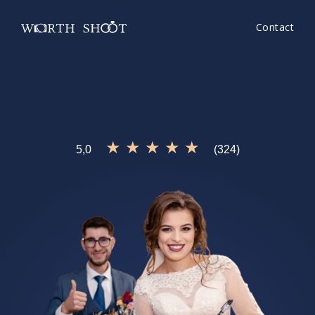
Contact
Nunti Suceava Filmari
e ceea ce cauti?
Incearca si
WorthShoot!
★ ★ ★ ★ ★
5,0
(324)