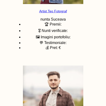
Artist Teo Fotograf
nunta
Suceava
🏆 Premii:
🎖️ Nunti verificate:
🖼️ Imagini portofoliu:
💬 Testimoniale:
💰 Pret: €