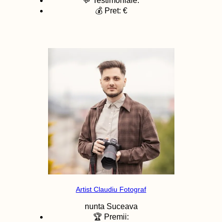
💬 Testimoniale:
💰 Pret: €
Artist Claudiu Fotograf
nunta
Suceava
🏆 Premii: