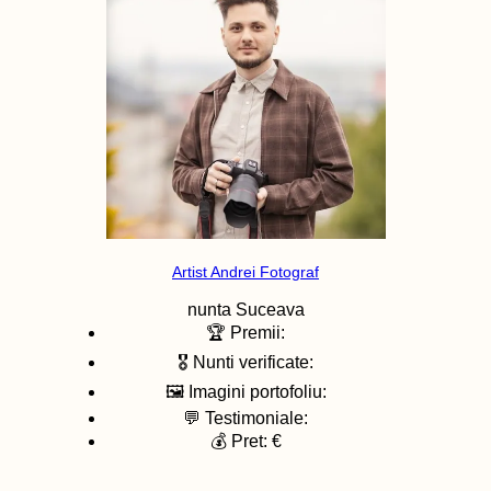
Artist Andrei Fotograf
nunta
Suceava
🏆 Premii:
🎖️ Nunti verificate:
🖼️ Imagini portofoliu:
💬 Testimoniale:
💰 Pret: €