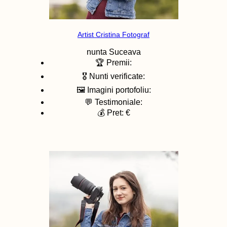
Artist Cristina Fotograf
nunta
Suceava
🏆 Premii:
🎖️ Nunti verificate:
🖼️ Imagini portofoliu:
💬 Testimoniale:
💰 Pret: €