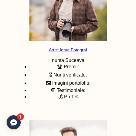
Artist Ionut Fotograf
nunta
Suceava
🏆 Premii:
🎖️ Nunti verificate:
🖼️ Imagini portofoliu:
💬 Testimoniale:
💰 Pret: €