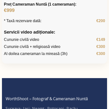
Preț Cameraman Nuntă (1 cameraman):
€999
* Taxă rezervare dată:
€200
Servicii video adiționale:
Cununie civilă video
€149
Cununie civilă + religioasă video
€300
Al doilea cameraman la mireasă (3h)
€300
WorthShoot – Fotograf & Cameraman Nuntă
Suceava · Iași · Neamț · Botoșani · Bacău