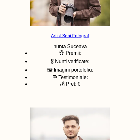
Artist Sebi Fotograf
nunta
Suceava
🏆 Premii:
🎖️ Nunti verificate:
🖼️ Imagini portofoliu:
💬 Testimoniale:
💰 Pret: €