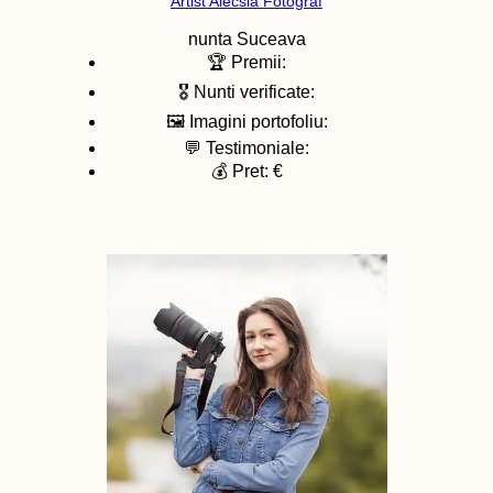
Artist Alecsia Fotograf
nunta
Suceava
🏆 Premii:
🎖️ Nunti verificate:
🖼️ Imagini portofoliu:
💬 Testimoniale:
💰 Pret: €