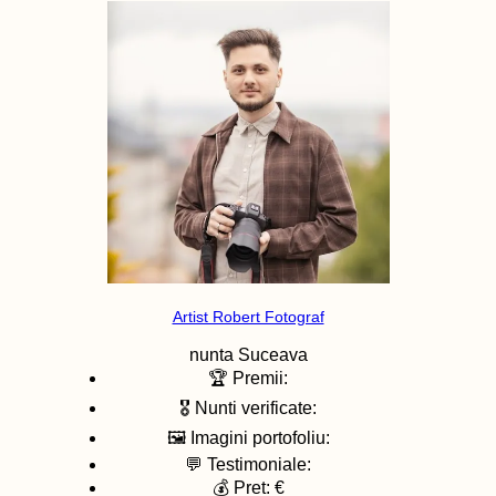
Artist Robert Fotograf
nunta
Suceava
🏆 Premii:
🎖️ Nunti verificate:
🖼️ Imagini portofoliu:
💬 Testimoniale:
💰 Pret: €