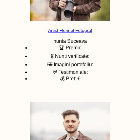
Artist Florinel Fotograf
nunta
Suceava
🏆 Premii:
🎖️ Nunti verificate:
🖼️ Imagini portofoliu:
💬 Testimoniale:
💰 Pret: €