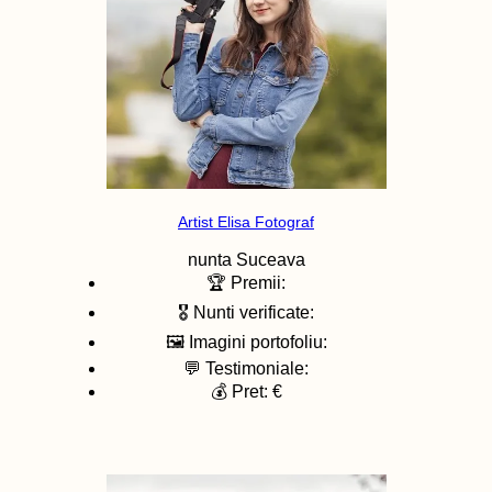
Artist Elisa Fotograf
nunta
Suceava
🏆 Premii:
🎖️ Nunti verificate:
🖼️ Imagini portofoliu:
💬 Testimoniale:
💰 Pret: €