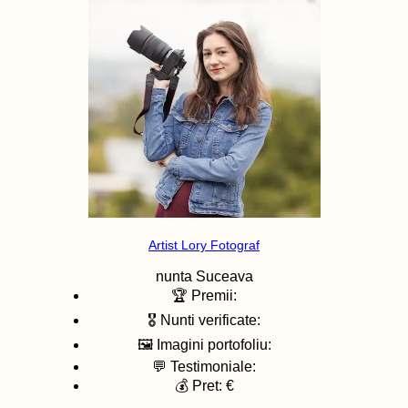
Artist Lory Fotograf
nunta
Suceava
🏆 Premii:
🎖️ Nunti verificate:
🖼️ Imagini portofoliu:
💬 Testimoniale:
💰 Pret: €