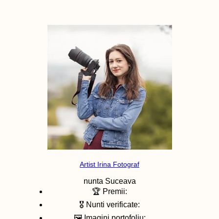
Artist Irina Fotograf
nunta
Suceava
🏆 Premii:
🎖️ Nunti verificate:
🖼️ Imagini portofoliu: