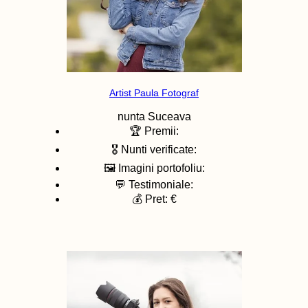
Artist Paula Fotograf
nunta
Suceava
🏆 Premii:
🎖️ Nunti verificate:
🖼️ Imagini portofoliu:
💬 Testimoniale:
💰 Pret: €