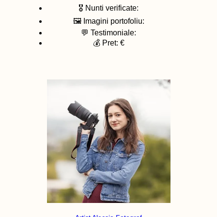
🎖️ Nunti verificate:
🖼️ Imagini portofoliu:
💬 Testimoniale:
💰 Pret: €