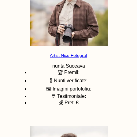
Artist Nico Fotograf
nunta
Suceava
🏆 Premii:
🎖️ Nunti verificate:
🖼️ Imagini portofoliu:
💬 Testimoniale:
💰 Pret: €