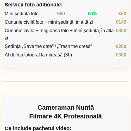
Servicii foto adiționale:
Mini ședință foto
€60
-66%
€20
Cununie civilă foto + mini ședință, în altă zi
€149
Cununie civilă + religioasă foto + mini ședință, în altă
€300
zi
Ședință „Save the date” / „Trash the dress”
€200
Al doilea fotograf la mireasă (3h)
€300
Cameraman Nuntă
Filmare 4K Profesională
Ce include pachetul video: