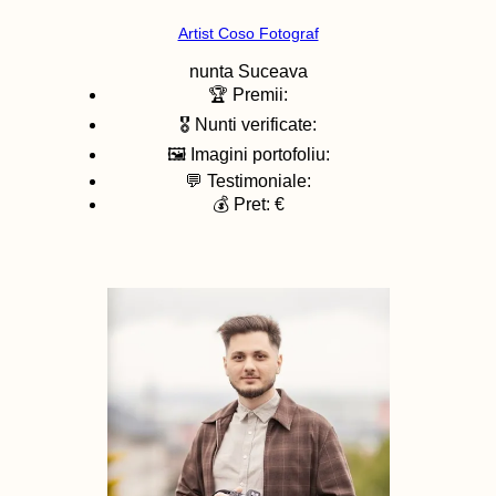
Artist Coso Fotograf
nunta
Suceava
🏆 Premii:
🎖️ Nunti verificate:
🖼️ Imagini portofoliu:
💬 Testimoniale:
💰 Pret: €