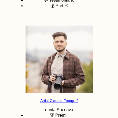
💬 Testimoniale:
💰 Pret: €
Artist Claudiu Fotograf
nunta
Suceava
🏆 Premii: