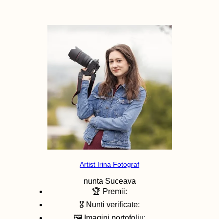
Artist Irina Fotograf
nunta
Suceava
🏆 Premii:
🎖️ Nunti verificate:
🖼️ Imagini portofoliu: