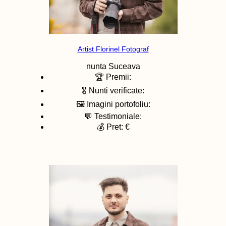
Artist Florinel Fotograf
nunta
Suceava
🏆 Premii:
🎖️ Nunti verificate:
🖼️ Imagini portofoliu:
💬 Testimoniale:
💰 Pret: €