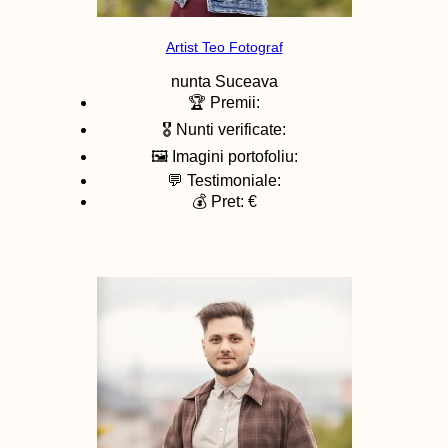
Artist Teo Fotograf
nunta
Suceava
🏆 Premii:
🎖️ Nunti verificate:
🖼️ Imagini portofoliu:
💬 Testimoniale:
💰 Pret: €