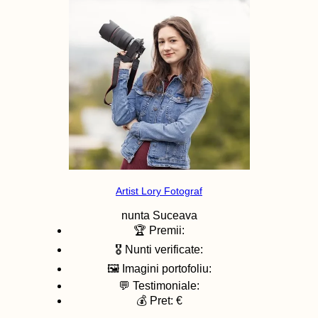
Artist Lory Fotograf
nunta
Suceava
🏆 Premii:
🎖️ Nunti verificate:
🖼️ Imagini portofoliu:
💬 Testimoniale:
💰 Pret: €