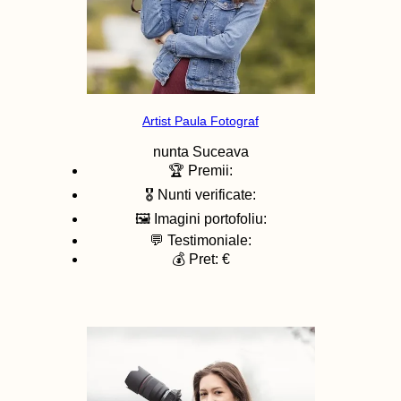
Artist Paula Fotograf
nunta
Suceava
🏆 Premii:
🎖️ Nunti verificate:
🖼️ Imagini portofoliu:
💬 Testimoniale:
💰 Pret: €