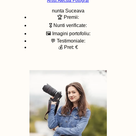
Artist Alecsia Fotograf
nunta
Suceava
🏆 Premii:
🎖️ Nunti verificate:
🖼️ Imagini portofoliu:
💬 Testimoniale:
💰 Pret: €