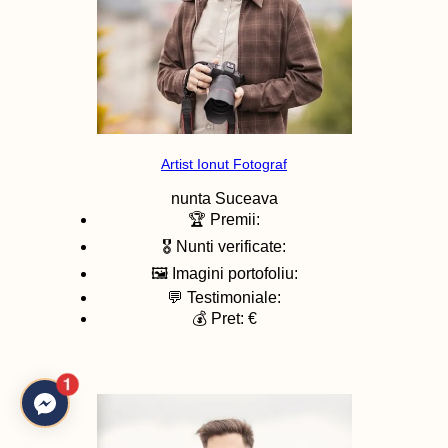
Artist Ionut Fotograf
nunta
Suceava
🏆 Premii:
🎖️ Nunti verificate:
🖼️ Imagini portofoliu:
💬 Testimoniale:
💰 Pret: €