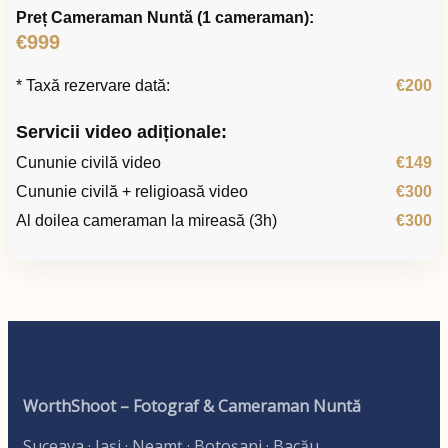
Preț Cameraman Nuntă (1 cameraman):
€999
* Taxă rezervare dată:
€200
Servicii video adiționale:
Cununie civilă video
€149
Cununie civilă + religioasă video
€300
Al doilea cameraman la mireasă (3h)
€300
WorthShoot – Fotograf & Cameraman Nuntă
Suceava · Iași · Neamț · Botoșani · Bacău