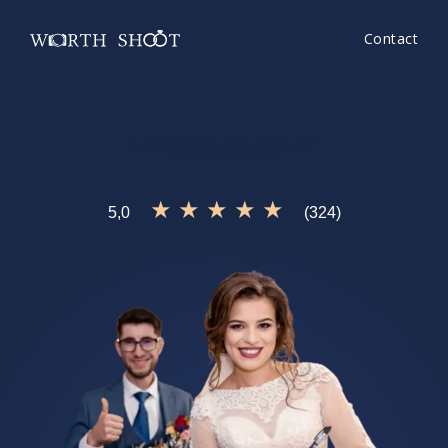
Contact
Saloane De Nunta Suceava
e ceea ce cauti?
Incearca si
WorthShoot!
★ ★ ★ ★ ★
5,0
(324)