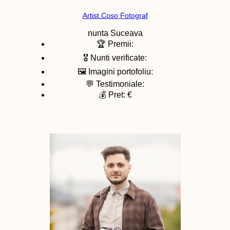
Artist Coso Fotograf
nunta
Suceava
🏆 Premii:
🎖️ Nunti verificate:
🖼️ Imagini portofoliu:
💬 Testimoniale:
💰 Pret: €