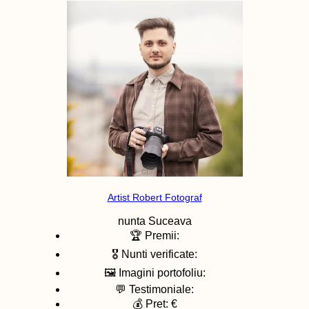
Artist Robert Fotograf
nunta
Suceava
🏆 Premii:
🎖️ Nunti verificate:
🖼️ Imagini portofoliu:
💬 Testimoniale:
💰 Pret: €