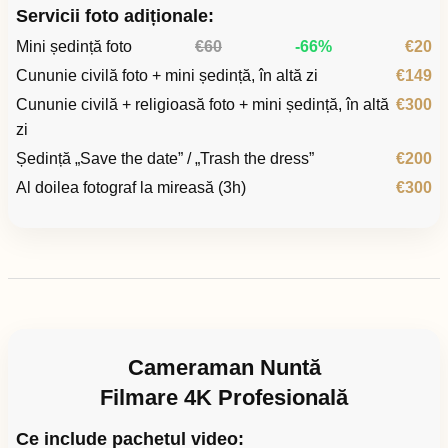
Servicii foto adiționale:
Mini ședință foto
€60
-66%
€20
Cununie civilă foto + mini ședință, în altă zi
€149
Cununie civilă + religioasă foto + mini ședință, în altă
€300
zi
Ședință „Save the date” / „Trash the dress”
€200
Al doilea fotograf la mireasă (3h)
€300
Cameraman Nuntă
Filmare 4K Profesională
Ce include pachetul video: