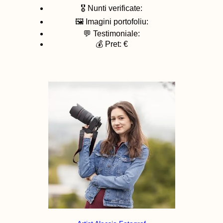
🎖️ Nunti verificate:
🖼️ Imagini portofoliu:
💬 Testimoniale:
💰 Pret: €