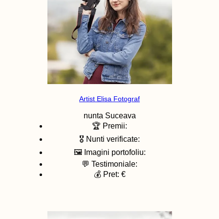
Artist Elisa Fotograf
nunta
Suceava
🏆 Premii:
🎖️ Nunti verificate:
🖼️ Imagini portofoliu:
💬 Testimoniale:
💰 Pret: €