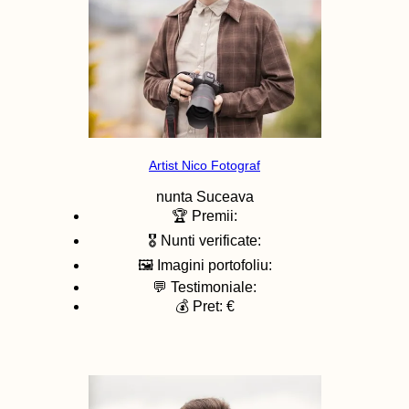
Artist Nico Fotograf
nunta
Suceava
🏆 Premii:
🎖️ Nunti verificate:
🖼️ Imagini portofoliu:
💬 Testimoniale:
💰 Pret: €