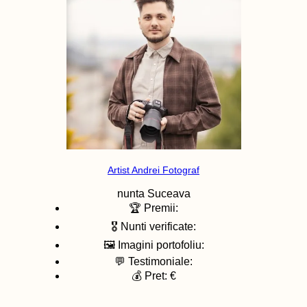
Artist Andrei Fotograf
nunta
Suceava
🏆 Premii:
🎖️ Nunti verificate:
🖼️ Imagini portofoliu:
💬 Testimoniale:
💰 Pret: €