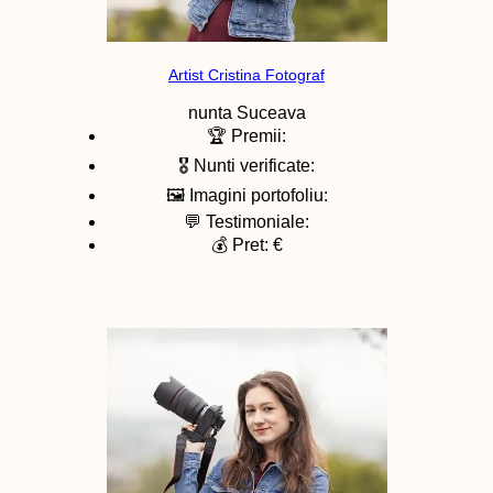
Artist Cristina Fotograf
nunta
Suceava
🏆 Premii:
🎖️ Nunti verificate:
🖼️ Imagini portofoliu:
💬 Testimoniale:
💰 Pret: €