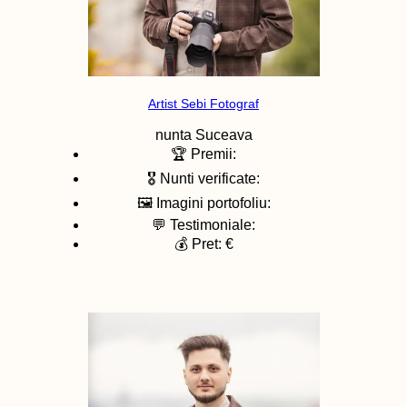
Artist Sebi Fotograf
nunta
Suceava
🏆 Premii:
🎖️ Nunti verificate:
🖼️ Imagini portofoliu:
💬 Testimoniale:
💰 Pret: €