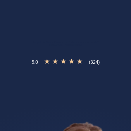
Targul De Nunti Bucovina Preturi
e ceea ce cauti?
Incearca si
WorthShoot!
★ ★ ★ ★ ★
5,0
(324)