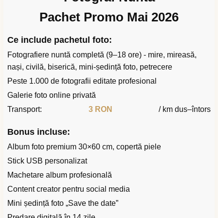
Pachet Promo Mai 2026
Ce include pachetul foto:
Fotografiere nuntă completă (9–18 ore) - mire, mireasă,
nași, civilă, biserică, mini-ședință foto, petrecere
Peste 1.000 de fotografii editate profesional
Galerie foto online privată
Transport:
3 RON
/ km dus–întors
Bonus incluse:
Album foto premium 30×60 cm, copertă piele
Stick USB personalizat
Machetare album profesională
Content creator pentru social media
Mini ședință foto „Save the date”
Predare digitală în 14 zile