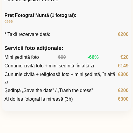
Preț Fotograf Nuntă (1 fotograf):
€999
* Taxă rezervare dată:
€200
Servicii foto adiționale:
Mini ședință foto
€60
-66%
€20
Cununie civilă foto + mini ședință, în altă zi
€149
Cununie civilă + religioasă foto + mini ședință, în altă
€300
zi
Ședință „Save the date” / „Trash the dress”
€200
Al doilea fotograf la mireasă (3h)
€300