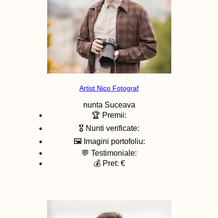
Artist Nico Fotograf
nunta
Suceava
🏆 Premii:
🎖️ Nunti verificate:
🖼️ Imagini portofoliu:
💬 Testimoniale:
💰 Pret: €