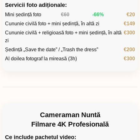
Servicii foto adiționale:
Mini ședință foto
€60
-66%
€20
Cununie civilă foto + mini ședință, în altă zi
€149
Cununie civilă + religioasă foto + mini ședință, în altă
€300
zi
Ședință „Save the date” / „Trash the dress”
€200
Al doilea fotograf la mireasă (3h)
€300
Cameraman Nuntă
Filmare 4K Profesională
Ce include pachetul video: