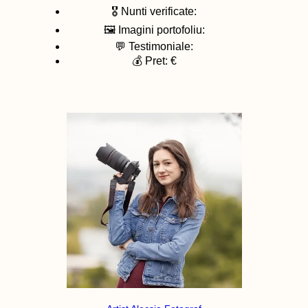
🎖️ Nunti verificate:
🖼️ Imagini portofoliu:
💬 Testimoniale:
💰 Pret: €