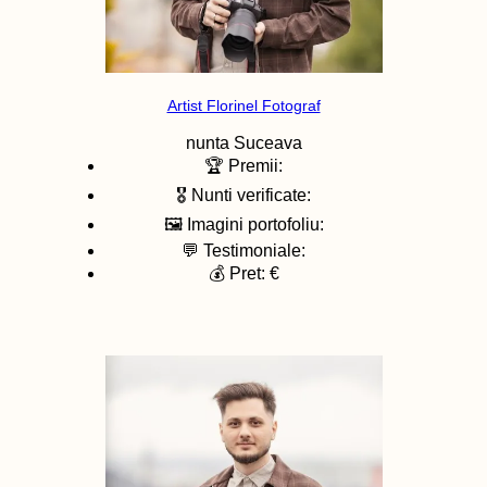
Artist Florinel Fotograf
nunta
Suceava
🏆 Premii:
🎖️ Nunti verificate:
🖼️ Imagini portofoliu:
💬 Testimoniale:
💰 Pret: €