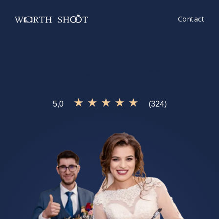
Contact
Top 10 Cei Mai Buni Fotografi Din Romania
e ceea ce cauti?
Incearca si
WorthShoot!
★ ★ ★ ★ ★
5,0
(324)