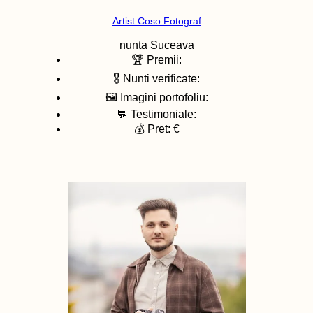
Artist Coso Fotograf
nunta
Suceava
🏆 Premii:
🎖️ Nunti verificate:
🖼️ Imagini portofoliu:
💬 Testimoniale:
💰 Pret: €