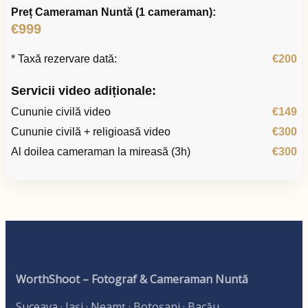
Preț Cameraman Nuntă (1 cameraman):
€999
* Taxă rezervare dată:
€200
Servicii video adiționale:
Cununie civilă video
€149
Cununie civilă + religioasă video
€300
Al doilea cameraman la mireasă (3h)
€300
WorthShoot – Fotograf & Cameraman Nuntă
Suceava · Iași · Neamț · Botoșani · Bacău