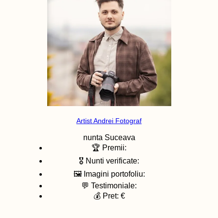
Artist Andrei Fotograf
nunta
Suceava
🏆 Premii:
🎖️ Nunti verificate:
🖼️ Imagini portofoliu:
💬 Testimoniale:
💰 Pret: €