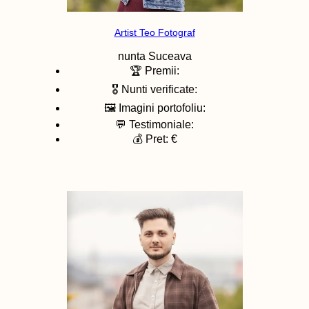
Artist Teo Fotograf
nunta
Suceava
🏆 Premii:
🎖️ Nunti verificate:
🖼️ Imagini portofoliu:
💬 Testimoniale:
💰 Pret: €