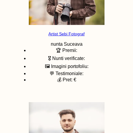
Artist Sebi Fotograf
nunta
Suceava
🏆 Premii:
🎖️ Nunti verificate:
🖼️ Imagini portofoliu:
💬 Testimoniale:
💰 Pret: €