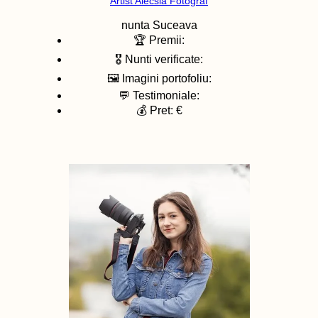
Artist Alecsia Fotograf
nunta
Suceava
🏆 Premii:
🎖️ Nunti verificate:
🖼️ Imagini portofoliu:
💬 Testimoniale:
💰 Pret: €