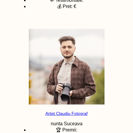
💬 Testimoniale:
💰 Pret: €
Artist Claudiu Fotograf
nunta
Suceava
🏆 Premii: