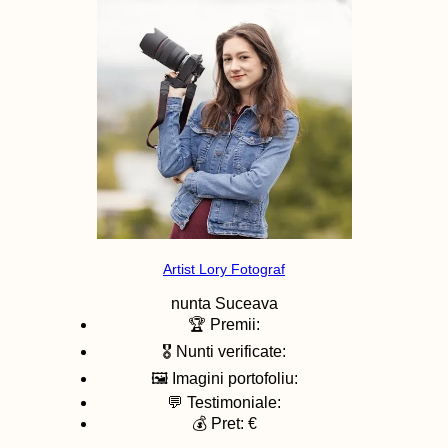
Artist Lory Fotograf
nunta
Suceava
🏆 Premii:
🎖️ Nunti verificate:
🖼️ Imagini portofoliu:
💬 Testimoniale:
💰 Pret: €