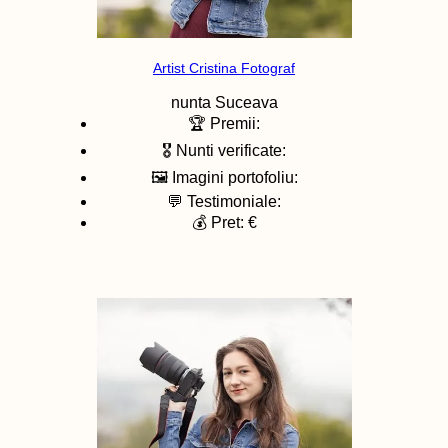
Artist Cristina Fotograf
nunta
Suceava
🏆 Premii:
🎖️ Nunti verificate:
🖼️ Imagini portofoliu:
💬 Testimoniale:
💰 Pret: €