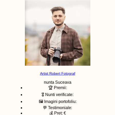
Artist Robert Fotograf
nunta
Suceava
🏆 Premii:
🎖️ Nunti verificate:
🖼️ Imagini portofoliu:
💬 Testimoniale:
💰 Pret: €