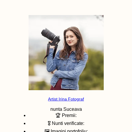
Artist Irina Fotograf
nunta
Suceava
🏆 Premii:
🎖️ Nunti verificate:
🖼️ Imagini portofoliu: