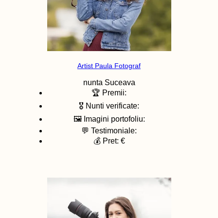
Artist Paula Fotograf
nunta
Suceava
🏆 Premii:
🎖️ Nunti verificate:
🖼️ Imagini portofoliu:
💬 Testimoniale:
💰 Pret: €