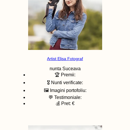
Artist Elisa Fotograf
nunta
Suceava
🏆 Premii:
🎖️ Nunti verificate:
🖼️ Imagini portofoliu:
💬 Testimoniale:
💰 Pret: €