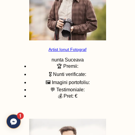
Artist Ionut Fotograf
nunta
Suceava
🏆 Premii:
🎖️ Nunti verificate:
🖼️ Imagini portofoliu:
💬 Testimoniale:
💰 Pret: €