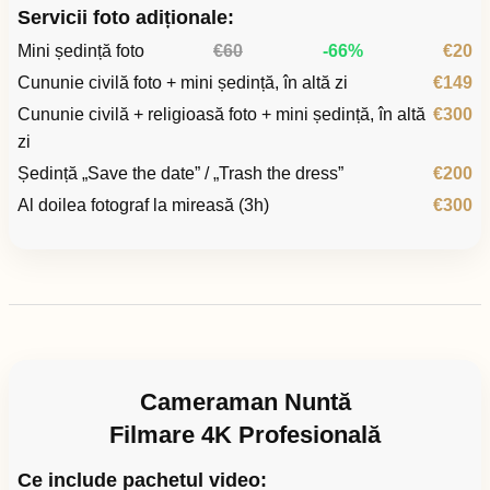
Servicii foto adiționale:
Mini ședință foto
€60
-66%
€20
Cununie civilă foto + mini ședință, în altă zi
€149
Cununie civilă + religioasă foto + mini ședință, în altă
€300
zi
Ședință „Save the date” / „Trash the dress”
€200
Al doilea fotograf la mireasă (3h)
€300
Cameraman Nuntă
Filmare 4K Profesională
Ce include pachetul video: