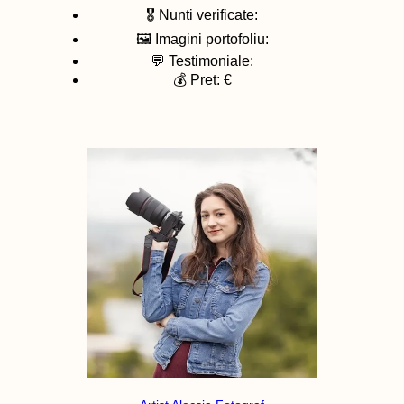
🎖️ Nunti verificate:
🖼️ Imagini portofoliu:
💬 Testimoniale:
💰 Pret: €