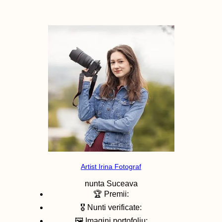
Artist Irina Fotograf
nunta
Suceava
🏆 Premii:
🎖️ Nunti verificate:
🖼️ Imagini portofoliu: