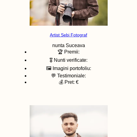
Artist Sebi Fotograf
nunta
Suceava
🏆 Premii:
🎖️ Nunti verificate:
🖼️ Imagini portofoliu:
💬 Testimoniale:
💰 Pret: €