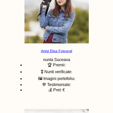
Artist Elisa Fotograf
nunta
Suceava
🏆 Premii:
🎖️ Nunti verificate:
🖼️ Imagini portofoliu:
💬 Testimoniale:
💰 Pret: €