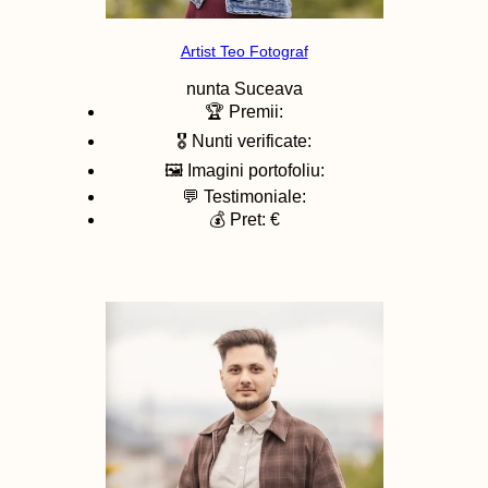
Artist Teo Fotograf
nunta
Suceava
🏆 Premii:
🎖️ Nunti verificate:
🖼️ Imagini portofoliu:
💬 Testimoniale:
💰 Pret: €