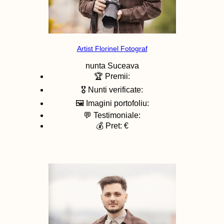
Artist Florinel Fotograf
nunta
Suceava
🏆 Premii:
🎖️ Nunti verificate:
🖼️ Imagini portofoliu:
💬 Testimoniale:
💰 Pret: €