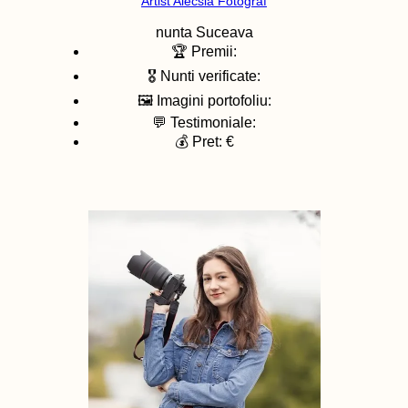
Artist Alecsia Fotograf
nunta
Suceava
🏆 Premii:
🎖️ Nunti verificate:
🖼️ Imagini portofoliu:
💬 Testimoniale:
💰 Pret: €