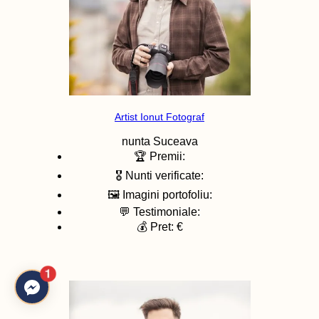
Artist Ionut Fotograf
nunta
Suceava
🏆 Premii:
🎖️ Nunti verificate:
🖼️ Imagini portofoliu:
💬 Testimoniale:
💰 Pret: €