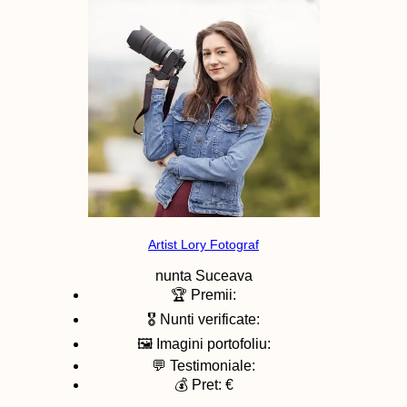
Artist Lory Fotograf
nunta
Suceava
🏆 Premii:
🎖️ Nunti verificate:
🖼️ Imagini portofoliu:
💬 Testimoniale:
💰 Pret: €