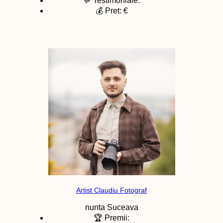
💬 Testimoniale:
💰 Pret: €
Artist Claudiu Fotograf
nunta
Suceava
🏆 Premii: