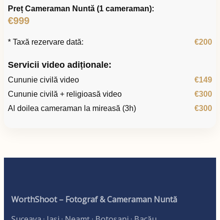
Preț Cameraman Nuntă (1 cameraman):
€999
* Taxă rezervare dată:
€200
Servicii video adiționale:
Cununie civilă video
€149
Cununie civilă + religioasă video
€300
Al doilea cameraman la mireasă (3h)
€300
WorthShoot – Fotograf & Cameraman Nuntă
Suceava · Iași · Neamț · Botoșani · Bacău