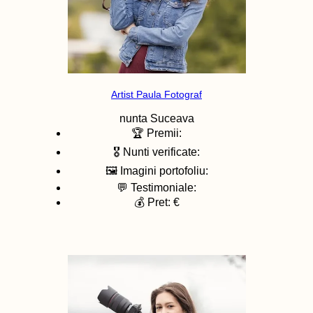
Artist Paula Fotograf
nunta
Suceava
🏆 Premii:
🎖️ Nunti verificate:
🖼️ Imagini portofoliu:
💬 Testimoniale:
💰 Pret: €