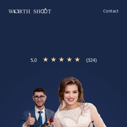
Contact
Fotograf Nunta Sadova
e ceea ce cauti?
Incearca si
WorthShoot!
★ ★ ★ ★ ★
5,0
(324)