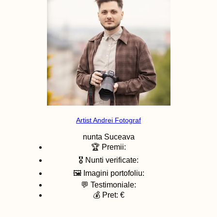
Artist Andrei Fotograf
nunta
Suceava
🏆 Premii:
🎖️ Nunti verificate:
🖼️ Imagini portofoliu:
💬 Testimoniale:
💰 Pret: €