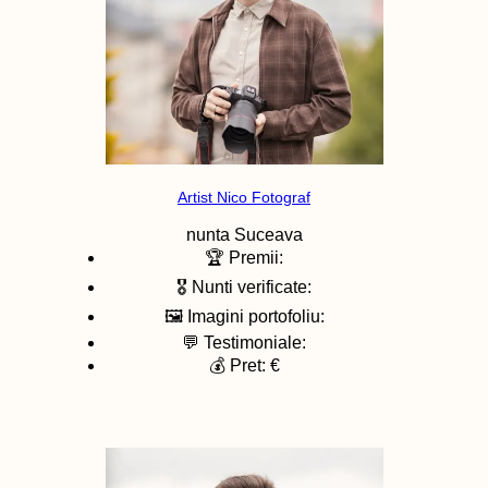
Artist Nico Fotograf
nunta
Suceava
🏆 Premii:
🎖️ Nunti verificate:
🖼️ Imagini portofoliu:
💬 Testimoniale:
💰 Pret: €