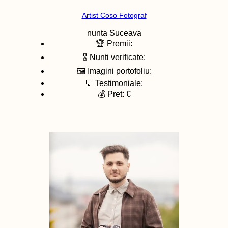
Artist Coso Fotograf
nunta
Suceava
🏆 Premii:
🎖️ Nunti verificate:
🖼️ Imagini portofoliu:
💬 Testimoniale:
💰 Pret: €