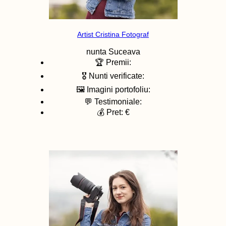
Artist Cristina Fotograf
nunta
Suceava
🏆 Premii:
🎖️ Nunti verificate:
🖼️ Imagini portofoliu:
💬 Testimoniale:
💰 Pret: €