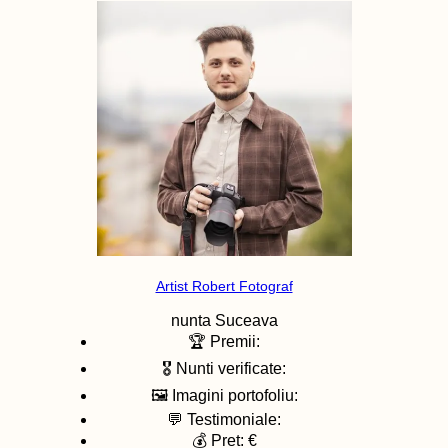
Artist Robert Fotograf
nunta
Suceava
🏆 Premii:
🎖️ Nunti verificate:
🖼️ Imagini portofoliu:
💬 Testimoniale:
💰 Pret: €