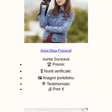
Artist Elisa Fotograf
nunta
Suceava
🏆 Premii:
🎖️ Nunti verificate:
🖼️ Imagini portofoliu:
💬 Testimoniale:
💰 Pret: €