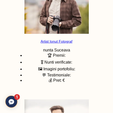
Artist Ionut Fotograf
nunta
Suceava
🏆 Premii:
🎖️ Nunti verificate:
🖼️ Imagini portofoliu:
💬 Testimoniale:
💰 Pret: €