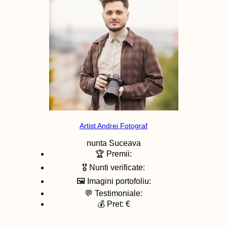
Artist Andrei Fotograf
nunta
Suceava
🏆 Premii:
🎖️ Nunti verificate:
🖼️ Imagini portofoliu:
💬 Testimoniale:
💰 Pret: €