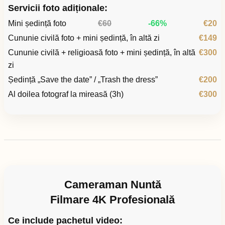
Servicii foto adiționale:
Mini ședință foto
€60
-66%
€20
Cununie civilă foto + mini ședință, în altă zi
€149
Cununie civilă + religioasă foto + mini ședință, în altă
€300
zi
Ședință „Save the date” / „Trash the dress”
€200
Al doilea fotograf la mireasă (3h)
€300
Cameraman Nuntă
Filmare 4K Profesională
Ce include pachetul video: