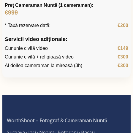
Preț Cameraman Nuntă (1 cameraman):
€999
* Taxă rezervare dată:
€200
Servicii video adiționale:
Cununie civilă video
€149
Cununie civilă + religioasă video
€300
Al doilea cameraman la mireasă (3h)
€300
WorthShoot – Fotograf & Cameraman Nuntă
Suceava · Iași · Neamț · Botoșani · Bacău