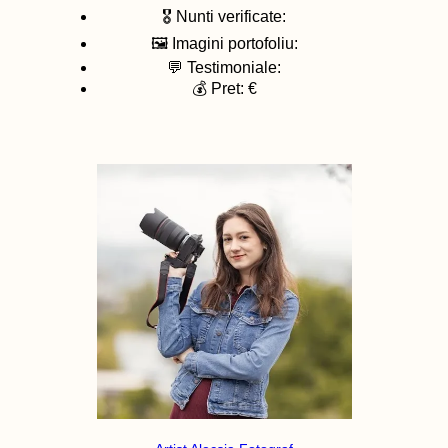
🎖️ Nunti verificate:
🖼️ Imagini portofoliu:
💬 Testimoniale:
💰 Pret: €