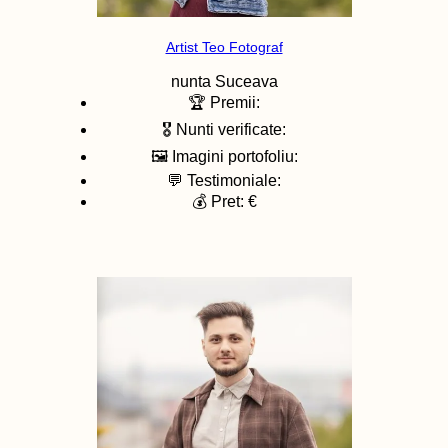
Artist Teo Fotograf
nunta
Suceava
🏆 Premii:
🎖️ Nunti verificate:
🖼️ Imagini portofoliu:
💬 Testimoniale:
💰 Pret: €