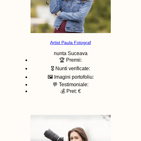
Artist Paula Fotograf
nunta
Suceava
🏆 Premii:
🎖️ Nunti verificate:
🖼️ Imagini portofoliu:
💬 Testimoniale:
💰 Pret: €