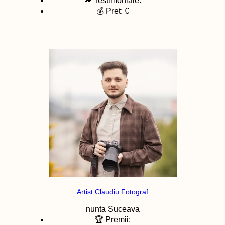
💬 Testimoniale:
💰 Pret: €
Artist Claudiu Fotograf
nunta
Suceava
🏆 Premii: