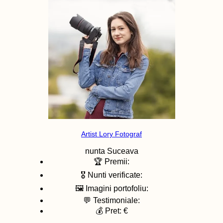
Artist Lory Fotograf
nunta
Suceava
🏆 Premii:
🎖️ Nunti verificate:
🖼️ Imagini portofoliu:
💬 Testimoniale:
💰 Pret: €