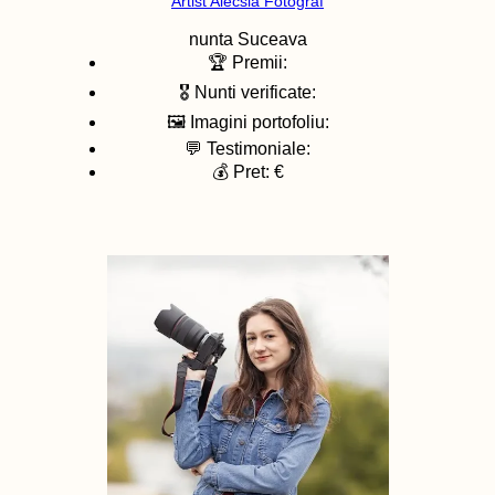
Artist Alecsia Fotograf
nunta
Suceava
🏆 Premii:
🎖️ Nunti verificate:
🖼️ Imagini portofoliu:
💬 Testimoniale:
💰 Pret: €