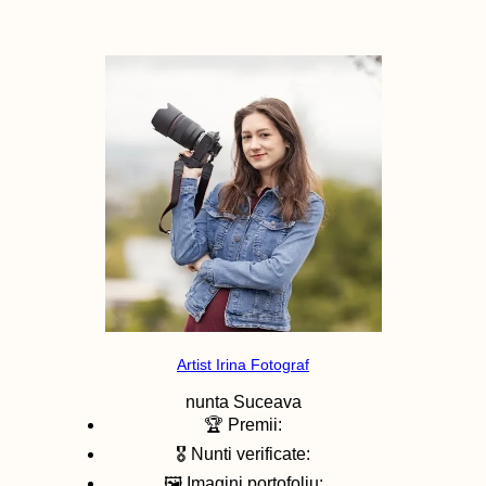
Artist Irina Fotograf
nunta
Suceava
🏆 Premii:
🎖️ Nunti verificate:
🖼️ Imagini portofoliu: