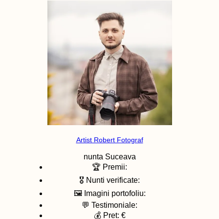
Artist Robert Fotograf
nunta
Suceava
🏆 Premii:
🎖️ Nunti verificate:
🖼️ Imagini portofoliu:
💬 Testimoniale:
💰 Pret: €