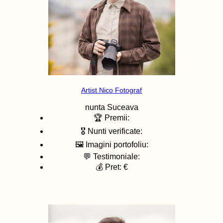
Artist Nico Fotograf
nunta
Suceava
🏆 Premii:
🎖️ Nunti verificate:
🖼️ Imagini portofoliu:
💬 Testimoniale:
💰 Pret: €