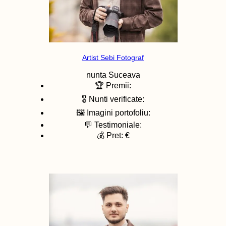
Artist Sebi Fotograf
nunta
Suceava
🏆 Premii:
🎖️ Nunti verificate:
🖼️ Imagini portofoliu:
💬 Testimoniale:
💰 Pret: €