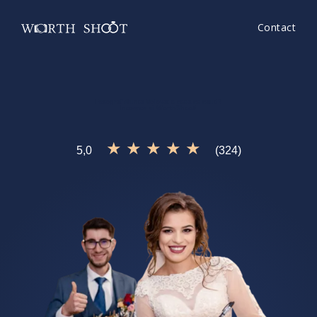
Contact
Fotograf Nunta Volovat
e ceea ce cauti?
Incearca si
WorthShoot!
★ ★ ★ ★ ★
5,0
(324)