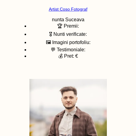
Artist Coso Fotograf
nunta
Suceava
🏆 Premii:
🎖️ Nunti verificate:
🖼️ Imagini portofoliu:
💬 Testimoniale:
💰 Pret: €