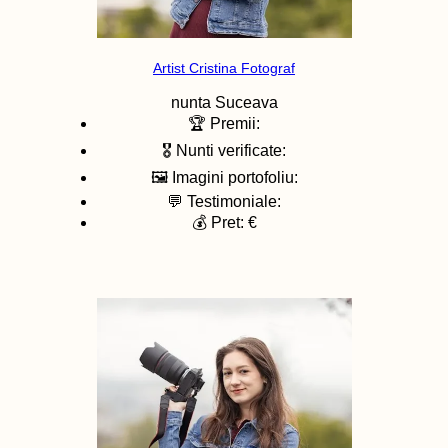
Artist Cristina Fotograf
nunta
Suceava
🏆 Premii:
🎖️ Nunti verificate:
🖼️ Imagini portofoliu:
💬 Testimoniale:
💰 Pret: €