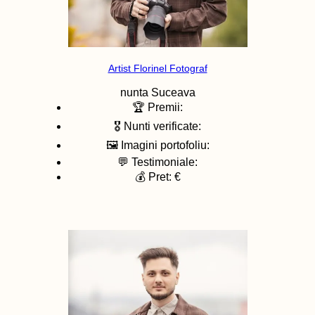
Artist Florinel Fotograf
nunta
Suceava
🏆 Premii:
🎖️ Nunti verificate:
🖼️ Imagini portofoliu:
💬 Testimoniale:
💰 Pret: €